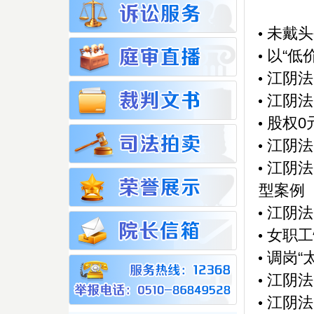
未戴头
以“低
江阴法
江阴法
股权0
江阴法
江阴法
型案例
江阴法
女职工
调岗“
江阴法
江阴法