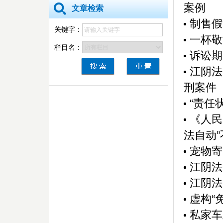
案例
文章检索
制售假
关键字：
一杯敬
栏目名：
诉讼期
江阴法
刑案件
“责任
《人民
法自动”不
宠物寄
江阴法
江阴法
虚构“
私家车