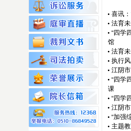
喜讯：
法育未
“四学
馆
法育未
执行风
江阴市
“四学
课
“四学
江阴市
“加强
主题教