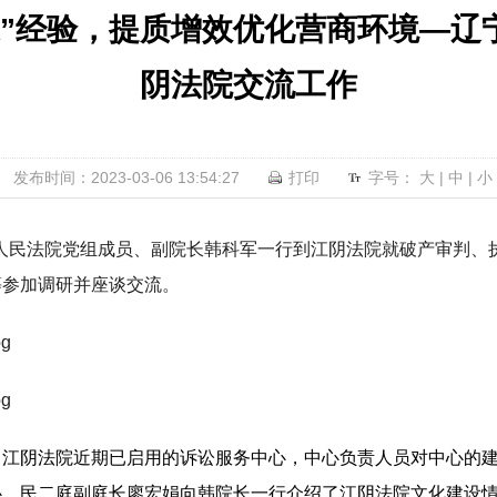
通”经验，提质增效优化营商环境—辽
阴法院交流工作
发布时间：2023-03-06 13:54:27
打印
字号：
大
|
中
|
小
中级人民法院党组成员、副院长韩科军一行到江阴法院就破产审判
等参加调研并座谈交流。
了江阴法院近期已启用的诉讼服务中心，中心负责人员对中心的
心，民二庭副庭长廖宏娟向韩院长一行介绍了江阴法院文化建设