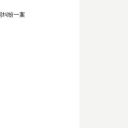
同纠纷一案