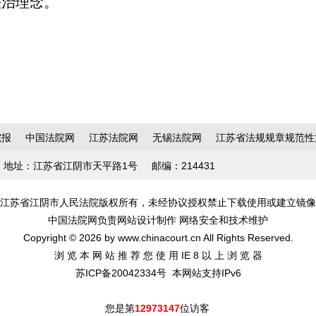
法治理念。
院报
中国法院网
江苏法院网
无锡法院网
江苏省法规规章规范性
地址：江苏省江阴市天平路1号
邮编：214431
江苏省江阴市人民法院版权所有，未经协议授权禁止下载使用或建立镜像
中国法院网负责网站设计制作 网络安全和技术维护
Copyright © 2026 by www.chinacourt.cn All Rights Reserved.
浏 览 本 网 站 推 荐 您 使 用 IE 8 以 上 浏 览 器
苏ICP备20042334号
本网站支持IPv6
您是第
12973147
位访客