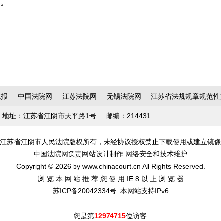
场。
院报
中国法院网
江苏法院网
无锡法院网
江苏省法规规章规范性
地址：江苏省江阴市天平路1号
邮编：214431
江苏省江阴市人民法院版权所有，未经协议授权禁止下载使用或建立镜像
中国法院网负责网站设计制作 网络安全和技术维护
Copyright © 2026 by www.chinacourt.cn All Rights Reserved.
浏 览 本 网 站 推 荐 您 使 用 IE 8 以 上 浏 览 器
苏ICP备20042334号
本网站支持IPv6
您是第
12974715
位访客