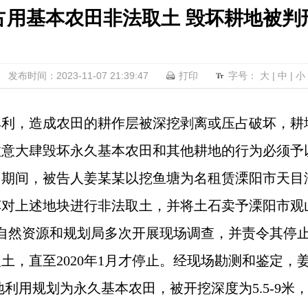
占用基本农田非法取土 毁坏耕地被判
发布时间：2023-11-07 21:39:47
打印
字号：
大
|
中
|
小
牟利，造成农田的耕作层被深挖剥离或压占破坏，耕
故意大肆毁坏永久基本农田和其他耕地的行为必须予
年1月期间，被告人姜某某以挖鱼塘为名租赁溧阳市天
车对上述地块进行非法取土，并将土石卖予溧阳市观
市自然资源和规划局多次开展现场调查，并责令其停
，直至2020年1月才停止。经现场勘测和鉴定，姜某
土地利用规划为永久基本农田，被开挖深度为5.5-9