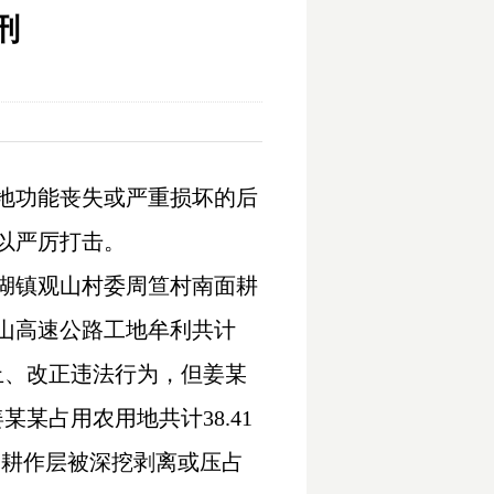
刑
地功能丧失或严重损坏的后
以严厉打击。
目湖镇观山村委周笪村南面耕
山高速公路工地牟利共计
止、改正违法行为，但姜某
某占用农用地共计38.41
米，耕作层被深挖剥离或压占