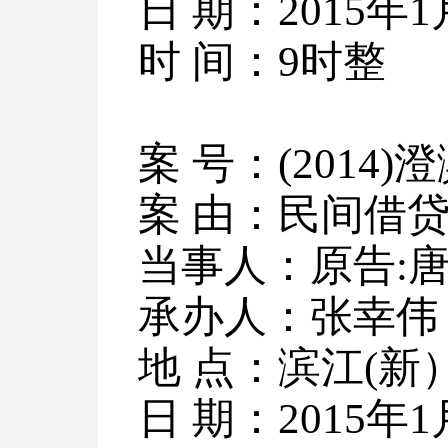
日 期：
2015
年
1
时 间：
9
时整
案 号：
(2014)
澄
案 由：民间借
当事人：原告
:
承办人：张幸伟
地 点：滨江
(
新
日 期：
2015
年
1