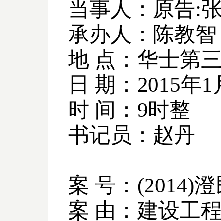
当事人：原告
:
承办人：陈教智
地 点：华士第
日 期：
2015
年
1
时 间：
9
时整
书记员：赵丹
案 号：
(2014)
澄
案 由：建设工