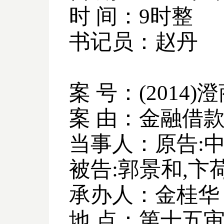
时 间：
9
时整
书记员：赵丹
案 号：
(2014)
澄
案 由：金融借
当事人：原告
:
被告
:
郭景和
,
卞
承办人：金桂华
地 点：第十五