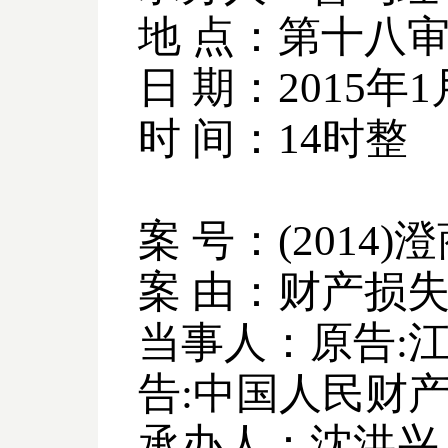
地 点：第十八
日 期：
2015
年
1
时 间：
14
时整
案 号：
(2014)
澄
案 由：财产损
当事人：原告
:
告
:
中国人民财
承办人：沈洪兴