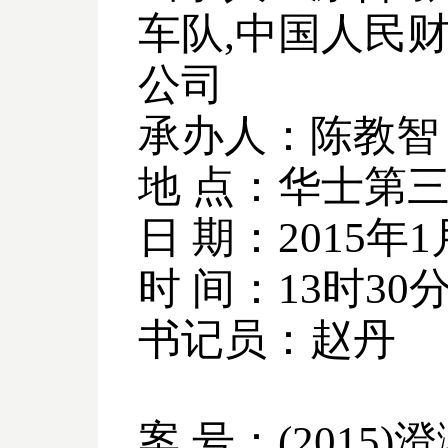
车队
,
中国人民
公司
承办人：陈教智
地 点：华士第
日 期：
2015
年
1
时 间：
13
时
30
书记员：赵丹
案 号：
(2015)
澄