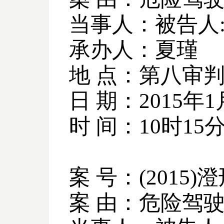
当事人：被告人
承办人：夏瑾
地 点：第八审
日 期：
2015
年
1
时 间：
10
时
15
案 号：
(2015)
澄
案 由：危险驾