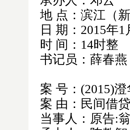
承办人：邓云
地 点：滨江（
日 期：
2015
年
1
时 间：
14
时整
书记员：薛春燕
案 号：
(2015)
澄
案 由：民间借
当事人：原告
: