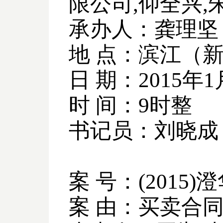
限公司
,
仰全兴
,
承办人：龚理坚
地 点：滨江（
日 期：
2015
年
1
时 间：
9
时整
书记员：刘晓成
案 号：
(2015)
澄
案 由：买卖合