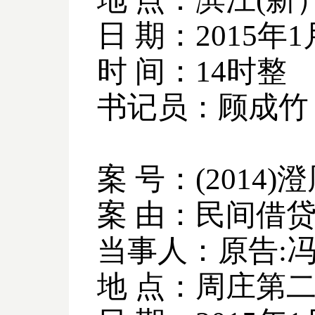
日 期：
2015
年
1
时 间：
14
时整
书记员：顾成竹
案 号：
(2014)
澄
案 由：民间借
当事人：原告
:
地 点：周庄第