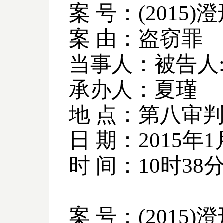
案 号：
(2015)
澄
案 由：盗窃罪
当事人：被告人
承办人：夏瑾
地 点：第八审
日 期：
2015
年
1
时 间：
10
时
38
案 号：
(2015)
澄