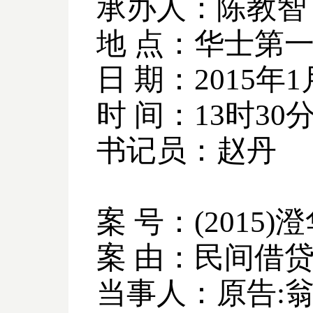
承办人：陈教智
地 点：华士第
日 期：
2015
年
1
时 间：
13
时
30
书记员：赵丹
案 号：
(2015)
澄
案 由：民间借
当事人：原告
: