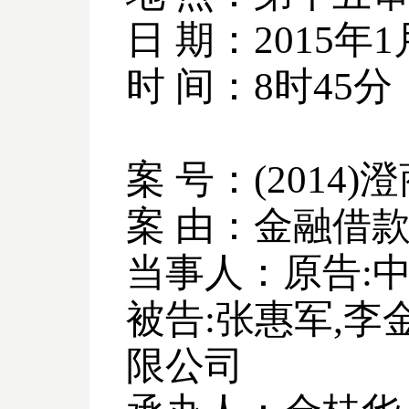
日 期：
2015
年
1
时 间：
8
时
45
分
案 号：
(2014)
澄
案 由：金融借
当事人：原告
:
被告
:
张惠军
,
李
限公司