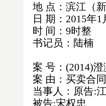
地 点：滨江（
日 期：
2015
年
1
时 间：
9
时整
书记员：陆楠
案 号：
(2014)
澄
案 由：买卖合
当事人：原告
:
被告
:
宋权忠