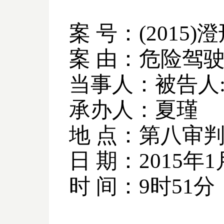
案 号：
(2015)
澄
案 由：危险驾
当事人：被告人
承办人：夏瑾
地 点：第八审
日 期：
2015
年
1
时 间：
9
时
51
分