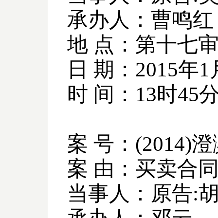
承办人：曹鸣红
地 点：第十七
日 期：
2015
年
1
时 间：
13
时
45
案 号：
(2014)
澄
案 由：买卖合
当事人：原告
: