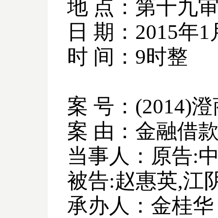
地 点：第十九
日 期：
2015
年
1
时 间：
9
时整
案 号：
(2014)
澄
案 由：金融借
当事人：原告
:
被告
:
赵惠英
,
江
承办人：金桂华