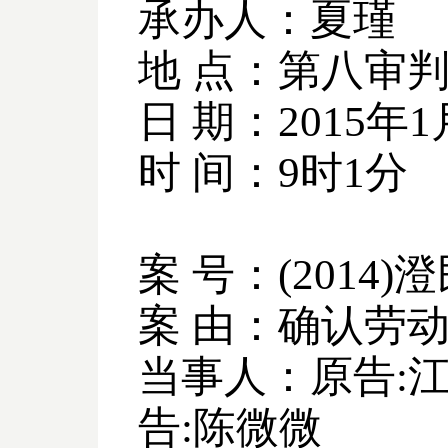
承办人：夏瑾
地 点：第八审
日 期：
2015
年
1
时 间：
9
时
1
分
案 号：
(2014)
澄
案 由：确认劳
当事人：原告
:
告
:
陈微微