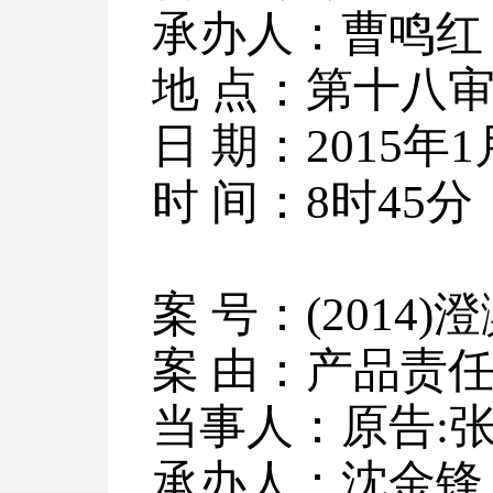
承办人：曹鸣红
地 点：第十八
日 期：
2015
年
1
时 间：
8
时
45
分
案 号：
(2014)
澄
案 由：产品责
当事人：原告
:
承办人：沈金锋