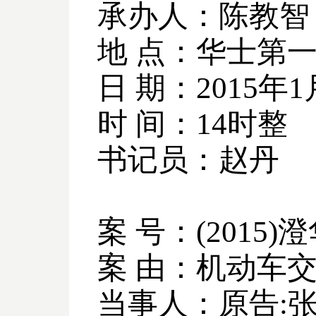
承办人：陈教智
地 点：华士第
日 期：
2015
年
1
时 间：
14
时整
书记员：赵丹
案 号：
(2015)
澄
案 由：机动车
当事人：原告
: