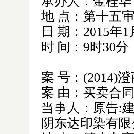
承办人：金桂华
地 点：第十五
日 期：
2015
年
1
时 间：
9
时
30
分
案 号：
(2014)
澄
案 由：买卖合
当事人：原告
:
阴东达印染有限